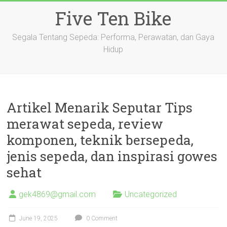
Skip
Five Ten Bike
to
content
Segala Tentang Sepeda: Performa, Perawatan, dan Gaya
Hidup
Artikel Menarik Seputar Tips
merawat sepeda, review
komponen, teknik bersepeda,
jenis sepeda, dan inspirasi gowes
sehat
gek4869@gmail.com
Uncategorized
June 19, 2025
0 Comment