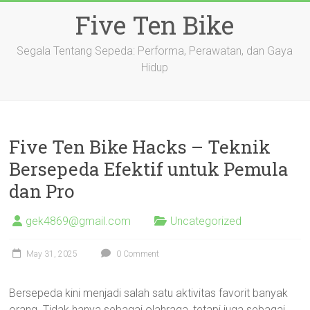
Skip
Five Ten Bike
to
content
Segala Tentang Sepeda: Performa, Perawatan, dan Gaya
Hidup
Five Ten Bike Hacks – Teknik
Bersepeda Efektif untuk Pemula
dan Pro
gek4869@gmail.com
Uncategorized
May 31, 2025
0 Comment
Bersepeda kini menjadi salah satu aktivitas favorit banyak
orang. Tidak hanya sebagai olahraga, tetapi juga sebagai