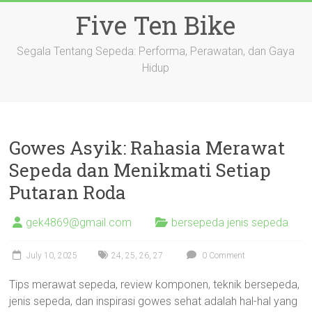
Skip
Five Ten Bike
to
content
Segala Tentang Sepeda: Performa, Perawatan, dan Gaya
Hidup
Gowes Asyik: Rahasia Merawat
Sepeda dan Menikmati Setiap
Putaran Roda
gek4869@gmail.com
bersepeda jenis sepeda
July 10, 2025
24
,
25
,
26
,
27
0 Comment
Tips merawat sepeda, review komponen, teknik bersepeda,
jenis sepeda, dan inspirasi gowes sehat adalah hal-hal yang