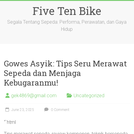
Skip
Five Ten Bike
to
content
Segala Tentang Sepeda: Performa, Perawatan, dan Gaya
Hidup
Gowes Asyik: Tips Seru Merawat
Sepeda dan Menjaga
Kebugaranmu!
gek4869@gmail.com
Uncategorized
June 23, 2025
0 Comment
“`html
Tips merawat sepeda, review komponen, teknik bersepeda,