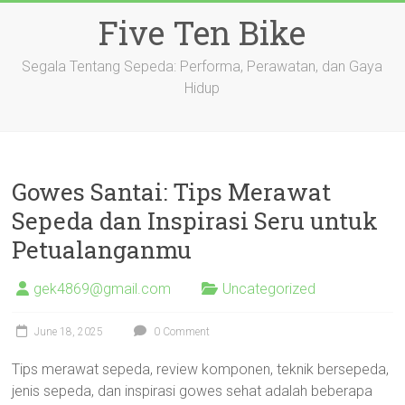
Skip
Five Ten Bike
to
content
Segala Tentang Sepeda: Performa, Perawatan, dan Gaya
Hidup
Gowes Santai: Tips Merawat
Sepeda dan Inspirasi Seru untuk
Petualanganmu
gek4869@gmail.com
Uncategorized
June 18, 2025
0 Comment
Tips merawat sepeda, review komponen, teknik bersepeda,
jenis sepeda, dan inspirasi gowes sehat adalah beberapa