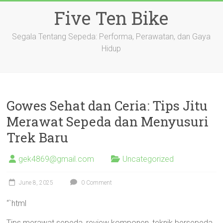
Skip
Five Ten Bike
to
content
Segala Tentang Sepeda: Performa, Perawatan, dan Gaya
Hidup
Gowes Sehat dan Ceria: Tips Jitu
Merawat Sepeda dan Menyusuri
Trek Baru
gek4869@gmail.com
Uncategorized
June 8, 2025
0 Comment
“`html
Tips merawat sepeda, review komponen, teknik bersepeda,