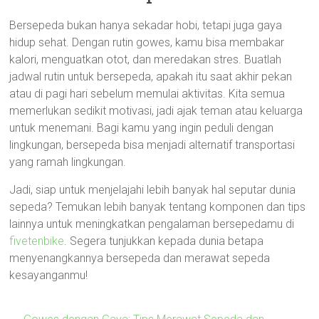
Bersepeda bukan hanya sekadar hobi, tetapi juga gaya
hidup sehat. Dengan rutin gowes, kamu bisa membakar
kalori, menguatkan otot, dan meredakan stres. Buatlah
jadwal rutin untuk bersepeda, apakah itu saat akhir pekan
atau di pagi hari sebelum memulai aktivitas. Kita semua
memerlukan sedikit motivasi, jadi ajak teman atau keluarga
untuk menemani. Bagi kamu yang ingin peduli dengan
lingkungan, bersepeda bisa menjadi alternatif transportasi
yang ramah lingkungan.
Jadi, siap untuk menjelajahi lebih banyak hal seputar dunia
sepeda? Temukan lebih banyak tentang komponen dan tips
lainnya untuk meningkatkan pengalaman bersepedamu di
fivetenbike
. Segera tunjukkan kepada dunia betapa
menyenangkannya bersepeda dan merawat sepeda
kesayanganmu!