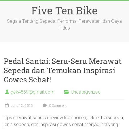
Skip
Five Ten Bike
to
content
Segala Tentang Sepeda: Performa, Perawatan, dan Gaya
Hidup
Pedal Santai: Seru-Seru Merawat
Sepeda dan Temukan Inspirasi
Gowes Sehat!
gek4869@gmail.com
Uncategorized
June 12, 2025
0 Comment
Tips merawat sepeda, review komponen, teknik bersepeda,
jenis sepeda, dan inspirasi gowes sehat menjadi hal yang