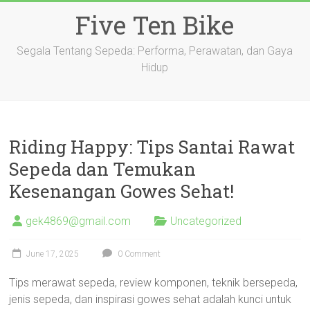
Skip
Five Ten Bike
to
content
Segala Tentang Sepeda: Performa, Perawatan, dan Gaya
Hidup
Riding Happy: Tips Santai Rawat
Sepeda dan Temukan
Kesenangan Gowes Sehat!
gek4869@gmail.com
Uncategorized
June 17, 2025
0 Comment
Tips merawat sepeda, review komponen, teknik bersepeda,
jenis sepeda, dan inspirasi gowes sehat adalah kunci untuk