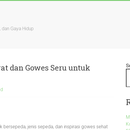
, dan Gaya Hidup
at dan Gowes Seru untuk
S
ed
M
K
 bersepeda, jenis sepeda, dan inspirasi gowes sehat