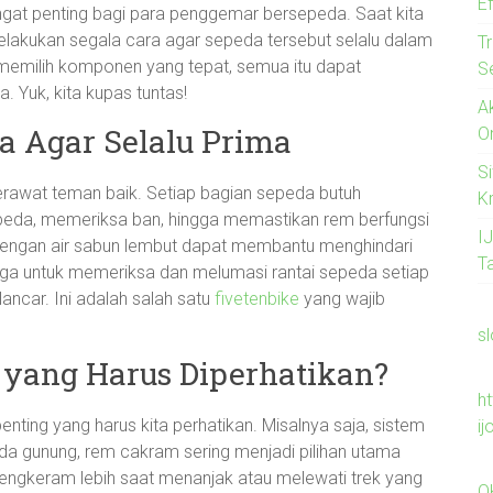
Ef
angat penting bagi para penggemar bersepeda. Saat kita
 melakukan segala cara agar sepeda tersebut selalu dalam
Tr
i memilih komponen yang tepat, semua itu dapat
S
 Yuk, kita kupas tuntas!
A
 Agar Selalu Prima
O
S
rawat teman baik. Setiap bagian sepeda butuh
Kr
epeda, memeriksa ban, hingga memastikan rem berfungsi
I
dengan air sabun lembut dapat membantu menghindari
T
uga untuk memeriksa dan melumasi rantai sepeda setiap
ncar. Ini adalah salah satu
fivetenbike
yang wajib
s
yang Harus Diperhatikan?
ht
ting yang harus kita perhatikan. Misalnya saja, sistem
ij
eda gunung, rem cakram sering menjadi pilihan utama
ngkeram lebih saat menanjak atau melewati trek yang
O