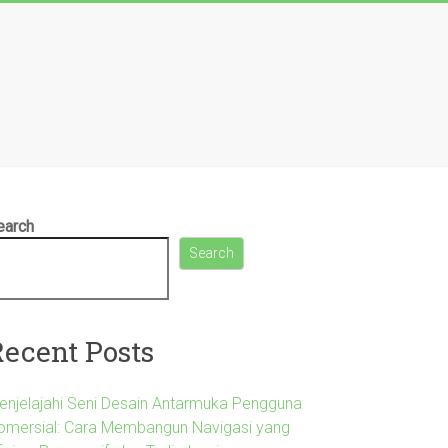
earch
Search
Recent Posts
enjelajahi Seni Desain Antarmuka Pengguna
omersial: Cara Membangun Navigasi yang