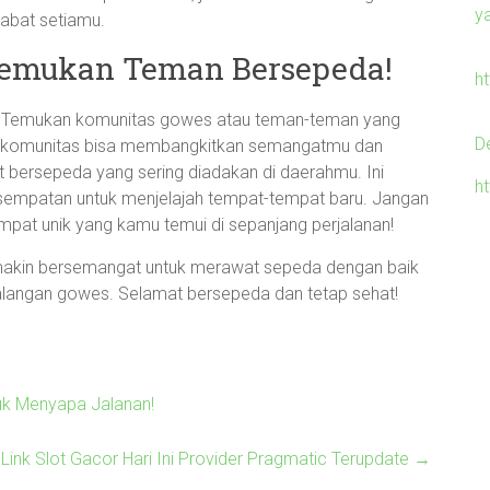
y
habat setiamu.
 Temukan Teman Bersepeda!
h
lho. Temukan komunitas gowes atau teman-teman yang
D
n komunitas bisa membangkitkan semangatmu dan
 bersepeda yang sering diadakan di daerahmu. Ini
h
kesempatan untuk menjelajah tempat-tempat baru. Jangan
mpat unik yang kamu temui di sepanjang perjalanan!
makin bersemangat untuk merawat sepeda dengan baik
angan gowes. Selamat bersepeda dan tetap sehat!
ntuk Menyapa Jalanan!
Link Slot Gacor Hari Ini Provider Pragmatic Terupdate
→