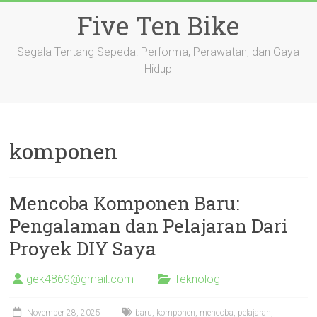
Skip
Five Ten Bike
to
content
Segala Tentang Sepeda: Performa, Perawatan, dan Gaya
Hidup
komponen
Mencoba Komponen Baru:
Pengalaman dan Pelajaran Dari
Proyek DIY Saya
gek4869@gmail.com
Teknologi
November 28, 2025
baru
,
komponen
,
mencoba
,
pelajaran
,