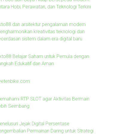
ntara Hobi, Perawatan, dan Teknologi Terkini
kto88 dan arsitektur pengalaman modern
engharmonikan kreativitas teknologi dan
ecerdasan sistem dalam era digital baru
kto88 Belajar Saham untuk Pemula dengan
angkah Edukatif dan Aman
ivetenbike.com
emahami RTP SLOT agar Aktivitas Bermain
ebih Seimbang
enelusuri Jejak Digital Persentase
engembalian Permainan Daring untuk Strategi