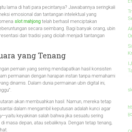
Ef
u lama di hati para pecintanya? Jawabannya seringkali
Tr
neksi emosional dan tantangan intelektual yang
S
enomena
slot mahjong
telah berhasil menciptakan
eberuntungan secara seimbang. Bagi banyak orang, ubin
A
sentasi dari tradisi yang diolah menjadi tantangan
O
S
Kr
uara yang Tenang
I
gan pemain yang sering mendapatkan hasil konsisten
T
alam permainan dengan harapan instan tanpa memahami
ng dinamis. Dalam dunia permainan ubin digital ini,
s
nggu”.
putaran akan membuahkan hasil. Namun, mereka tetap
ht
santai dalam mengambil keputusan adalah kunci agar
ij
y
—yaitu keyakinan salah bahwa jika sesuatu sering
di di masa depan, atau sebaliknya. Dengan tetap tenang,
hat.
O