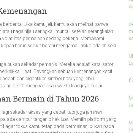
A
a Kemenangan
o
 bercerita. Jika kamu jeli, kamu akan melihat bahwa
m
h atau naga hijau seringkali muncul setelah serangkaian
k
na volatilitas permainan sedang bekerja. Memahami
apan harus sedikit berani mengambil risiko adalah seni
O
L
 juga bukan sekadar pemanis. Mereka adalah katalisator
berkali-kali lipat. Bayangkan sebuah kemenangan kecil
a pecah dan digantikan simbol baru yang lebih
f
rang betah menghabiskan waktu luangnya di sini.
n Bermain di Tahun 2026
M
L
n lagi sekadar akses yang cepat, tapi juga jaminan
npa ada campur tangan pihak luar. Memilih platform yang
M
ventif agar fokus kamu tetap pada permainan, bukan pada
P