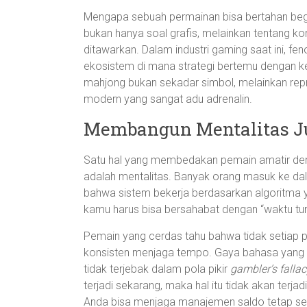
Mengapa sebuah permainan bisa bertahan begit
bukan hanya soal grafis, melainkan tentang ko
ditawarkan. Dalam industri gaming saat ini, f
ekosistem di mana strategi bertemu dengan k
mahjong bukan sekadar simbol, melainkan repre
modern yang sangat adu adrenalin.
Membangun Mentalitas J
Satu hal yang membedakan pemain amatir den
adalah mentalitas. Banyak orang masuk ke d
bahwa sistem bekerja berdasarkan algoritma ya
kamu harus bisa bersahabat dengan “waktu tu
Pemain yang cerdas tahu bahwa tidak setiap 
konsisten menjaga tempo. Gaya bahasa yang 
tidak terjebak dalam pola pikir
gambler’s fallac
terjadi sekarang, maka hal itu tidak akan terja
Anda bisa menjaga manajemen saldo tetap se