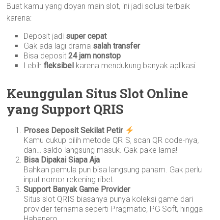
Buat kamu yang doyan main slot, ini jadi solusi terbaik
karena:
Deposit jadi
super cepat
Gak ada lagi drama
salah transfer
Bisa deposit
24 jam nonstop
Lebih
fleksibel
karena mendukung banyak aplikasi
Keunggulan Situs Slot Online
yang Support QRIS
Proses Deposit Sekilat Petir
Kamu cukup pilih metode QRIS, scan QR code-nya,
dan… saldo langsung masuk. Gak pake lama!
Bisa Dipakai Siapa Aja
Bahkan pemula pun bisa langsung paham. Gak perlu
input nomor rekening ribet.
Support Banyak Game Provider
Situs slot QRIS biasanya punya koleksi game dari
provider ternama seperti Pragmatic, PG Soft, hingga
Habanero.