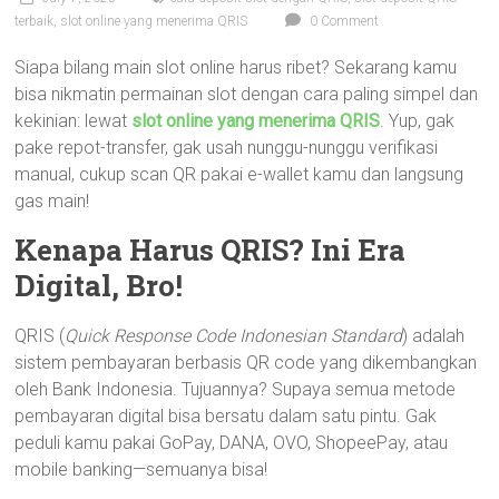
terbaik
,
slot online yang menerima QRIS
0 Comment
Siapa bilang main slot online harus ribet? Sekarang kamu
bisa nikmatin permainan slot dengan cara paling simpel dan
kekinian: lewat
slot online yang menerima QRIS
. Yup, gak
pake repot-transfer, gak usah nunggu-nunggu verifikasi
manual, cukup scan QR pakai e-wallet kamu dan langsung
gas main!
Kenapa Harus QRIS? Ini Era
Digital, Bro!
QRIS (
Quick Response Code Indonesian Standard
) adalah
sistem pembayaran berbasis QR code yang dikembangkan
oleh Bank Indonesia. Tujuannya? Supaya semua metode
pembayaran digital bisa bersatu dalam satu pintu. Gak
peduli kamu pakai GoPay, DANA, OVO, ShopeePay, atau
mobile banking—semuanya bisa!