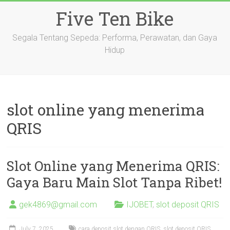
Skip
Five Ten Bike
to
content
Segala Tentang Sepeda: Performa, Perawatan, dan Gaya
Hidup
slot online yang menerima
QRIS
Slot Online yang Menerima QRIS:
Gaya Baru Main Slot Tanpa Ribet!
gek4869@gmail.com
IJOBET
,
slot deposit QRIS
July 7, 2025
cara deposit slot dengan QRIS
,
slot deposit QRIS