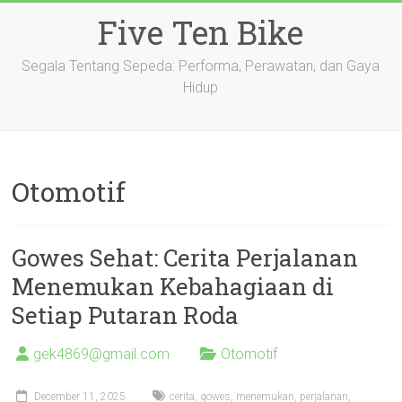
Skip
Five Ten Bike
to
content
Segala Tentang Sepeda: Performa, Perawatan, dan Gaya
Hidup
Otomotif
Gowes Sehat: Cerita Perjalanan
Menemukan Kebahagiaan di
Setiap Putaran Roda
gek4869@gmail.com
Otomotif
December 11, 2025
cerita
,
gowes
,
menemukan
,
perjalanan
,