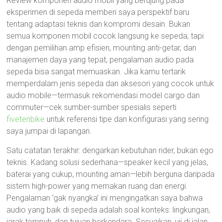
Review komponen audio mobil yang berujung pada
eksperimen di sepeda memberi saya perspektif baru
tentang adaptasi teknis dan kompromi desain. Bukan
semua komponen mobil cocok langsung ke sepeda; tapi
dengan pemilihan amp efisien, mounting anti-getar, dan
manajemen daya yang tepat, pengalaman audio pada
sepeda bisa sangat memuaskan. Jika kamu tertarik
memperdalam jenis sepeda dan aksesori yang cocok untuk
audio mobile—termasuk rekomendasi model cargo dan
commuter—cek sumber-sumber spesialis seperti
fivetenbike
untuk referensi tipe dan konfigurasi yang sering
saya jumpai di lapangan.
Satu catatan terakhir: dengarkan kebutuhan rider, bukan ego
teknis. Kadang solusi sederhana—speaker kecil yang jelas,
baterai yang cukup, mounting aman—lebih berguna daripada
sistem high-power yang memakan ruang dan energi.
Pengalaman ‘gak nyangka’ ini mengingatkan saya bahwa
audio yang baik di sepeda adalah soal konteks: lingkungan,
jarak tempuh, dan tujuan berkendara. Sesuaikan, uji di jalan,