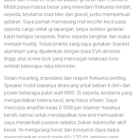
Mobil punya massa besar yang meredam frekuensi rendah;
sepeda, terutama road bike dan gravel, justru memperkuat
getaran. Saya pernah memasang mid-woofer kecil pada
sepeda cargo untuk uji lapangan; tanpa isolator getaran
karet berlapis neoprene, frame sepeda bergetar dan suara
menjadi muddy. Solusi praktis yang saya gunakan: bracket
aluminium yang dipatenkan dengan busa EVA densitas
tinggi, plus screw lock yang mencegah relaksasi torsi
setelah beberapa ratus kilometer.
Selain mounting, impedansi dan respon frekuensi penting.
Speaker mobil biasanya dirancang untuk beban 4 ohm dan
power beberapa puluh watt RMS. Di sepeda, terutama yang
mengandalkan baterai kecil, amp harus efisien. Saya
mencoba amplifier kelas D 50W per channel—hasilnya
bersih, namun untuk mendapatkan low-end memuaskan
saya menambah passive radiator, bukan subwoofer aktif
besar. Ini mengurangi berat dan konsumsi daya tanpa
mengorbankan punch pada 60–120 Hz, rentang yang