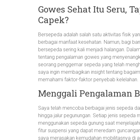
Gowes Sehat Itu Seru, T
Capek?
Bersepeda adalah salah satu aktivitas fisik 
berbagai manfaat kesehatan. Namun, bagi bany
bersepeda sering kali menjadi halangan. Dala
tentang pengalaman gowes yang menyenangkan i
seorang penggemar sepeda yang telah menghab
saya ingin membagikan insight tentang bagai
memahami faktor-faktor penyebab kelelahan.
Menggali Pengalaman B
Saya telah mencoba berbagai jenis sepeda dan 
hingga jalur pegunungan. Setiap jenis sepeda
menggunakan sepeda gunung saat menjelajahi j
fitur suspensi yang dapat meredam guncangan. Di
saya merasakan kemudahan mobilitasnya di a