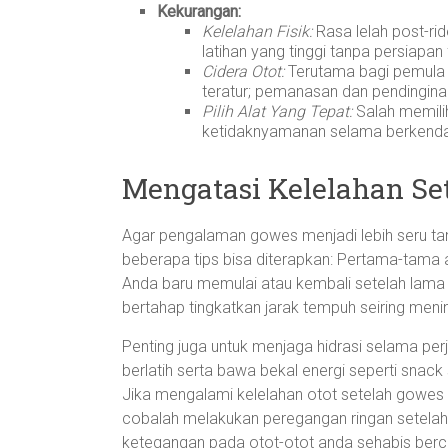
Kekurangan:
Kelelahan Fisik:
Rasa lelah post-rid
latihan yang tinggi tanpa persiapan 
Cidera Otot:
Terutama bagi pemula 
teratur; pemanasan dan pendinginan
Pilih Alat Yang Tepat:
Salah memili
ketidaknyamanan selama berkenda
Mengatasi Kelelahan Se
Agar pengalaman gowes menjadi lebih seru ta
beberapa tips bisa diterapkan: Pertama-tama a
Anda baru memulai atau kembali setelah lama tid
bertahap tingkatkan jarak tempuh seiring menin
Penting juga untuk menjaga hidrasi selama p
berlatih serta bawa bekal energi seperti snack
Jika mengalami kelelahan otot setelah gowes p
cobalah melakukan peregangan ringan setelah
ketegangan pada otot-otot anda sehabis bercin