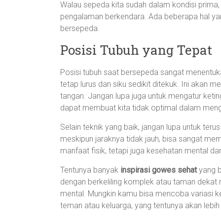
Walau sepeda kita sudah dalam kondisi prima,
pengalaman berkendara. Ada beberapa hal yang
bersepeda.
Posisi Tubuh yang Tepat
Posisi tubuh saat bersepeda sangat menentu
tetap lurus dan siku sedikit ditekuk. Ini aka
tangan. Jangan lupa juga untuk mengatur ketingg
dapat membuat kita tidak optimal dalam meng
Selain teknik yang baik, jangan lupa untuk ter
meskipun jaraknya tidak jauh, bisa sangat m
manfaat fisik, tetapi juga kesehatan mental da
Tentunya banyak
inspirasi gowes sehat
yang b
dengan berkeliling komplek atau taman dekat 
mental. Mungkin kamu bisa mencoba variasi k
teman atau keluarga, yang tentunya akan leb