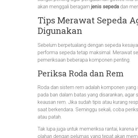
akan menggali beragam
jenis sepeda
dan memb
Tips Merawat Sepeda 
Digunakan
Sebelum berpetualang dengan sepeda kesayang
performa sepeda tetap maksimal. Merawat sepe
pemeriksaan beberapa komponen penting.
Periksa Roda dan Rem
Roda dan sistem rem adalah komponen yang sa
pada ban dalam batas yang disarankan, agar sepe
keausan rem. Jika sudah tipis atau kurang resp
saat berkendara. Seminggu sekali, coba periksa
atau patah.
Tak lupa juga untuk memeriksa rantai, karena in
olahan dengan pelumas yang tepat akan me