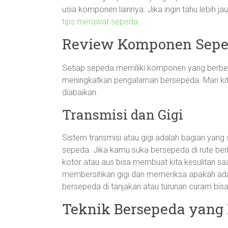
usia komponen lainnya. Jika ingin tahu lebih ja
tips merawat sepeda
.
Review Komponen Seped
Setiap sepeda memiliki komponen yang berbeda
meningkatkan pengalaman bersepeda. Mari kit
diabaikan.
Transmisi dan Gigi
Sistem transmisi atau gigi adalah bagian yang 
sepeda. Jika kamu suka bersepeda di rute berbu
kotor atau aus bisa membuat kita kesulitan saat
membersihkan gigi dan memeriksa apakah ada y
bersepeda di tanjakan atau turunan curam bisa
Teknik Bersepeda yang 