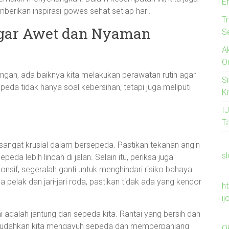
Ef
erikan inspirasi gowes sehat setiap hari.
Tr
Agar Awet dan Nyaman
S
A
O
an, ada baiknya kita melakukan perawatan rutin agar
S
da tidak hanya soal kebersihan, tetapi juga meliputi
Kr
I
T
ngat krusial dalam bersepeda. Pastikan tekanan angin
s
da lebih lincah di jalan. Selain itu, periksa juga
onsif, segeralah ganti untuk menghindari risiko bahaya
 pelak dan jari-jari roda, pastikan tidak ada yang kendor
ht
ij
i adalah jantung dari sepeda kita. Rantai yang bersih dan
mudahkan kita mengayuh sepeda dan memperpanjang
O