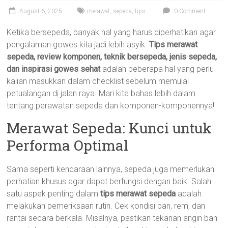
August 6, 2025
merawat
,
sepeda
,
tips
0 Comment
Ketika bersepeda, banyak hal yang harus diperhatikan agar
pengalaman gowes kita jadi lebih asyik.
Tips merawat
sepeda, review komponen, teknik bersepeda, jenis sepeda,
dan inspirasi gowes sehat
adalah beberapa hal yang perlu
kalian masukkan dalam checklist sebelum memulai
petualangan di jalan raya. Mari kita bahas lebih dalam
tentang perawatan sepeda dan komponen-komponennya!
Merawat Sepeda: Kunci untuk
Performa Optimal
Sama seperti kendaraan lainnya, sepeda juga memerlukan
perhatian khusus agar dapat berfungsi dengan baik. Salah
satu aspek penting dalam
tips merawat sepeda
adalah
melakukan pemeriksaan rutin. Cek kondisi ban, rem, dan
rantai secara berkala. Misalnya, pastikan tekanan angin ban