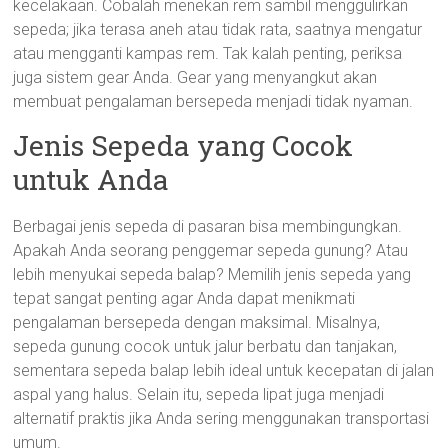
kecelakaan. Cobalah menekan rem sambil menggulirkan
sepeda; jika terasa aneh atau tidak rata, saatnya mengatur
atau mengganti kampas rem. Tak kalah penting, periksa
juga sistem gear Anda. Gear yang menyangkut akan
membuat pengalaman bersepeda menjadi tidak nyaman.
Jenis Sepeda yang Cocok
untuk Anda
Berbagai jenis sepeda di pasaran bisa membingungkan.
Apakah Anda seorang penggemar sepeda gunung? Atau
lebih menyukai sepeda balap? Memilih jenis sepeda yang
tepat sangat penting agar Anda dapat menikmati
pengalaman bersepeda dengan maksimal. Misalnya,
sepeda gunung cocok untuk jalur berbatu dan tanjakan,
sementara sepeda balap lebih ideal untuk kecepatan di jalan
aspal yang halus. Selain itu, sepeda lipat juga menjadi
alternatif praktis jika Anda sering menggunakan transportasi
umum.