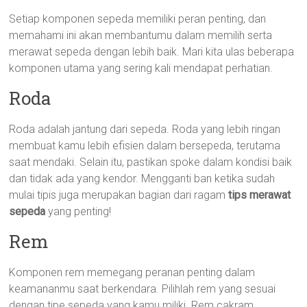
Setiap komponen sepeda memiliki peran penting, dan
memahami ini akan membantumu dalam memilih serta
merawat sepeda dengan lebih baik. Mari kita ulas beberapa
komponen utama yang sering kali mendapat perhatian.
Roda
Roda adalah jantung dari sepeda. Roda yang lebih ringan
membuat kamu lebih efisien dalam bersepeda, terutama
saat mendaki. Selain itu, pastikan spoke dalam kondisi baik
dan tidak ada yang kendor. Mengganti ban ketika sudah
mulai tipis juga merupakan bagian dari ragam
tips merawat
sepeda
yang penting!
Rem
Komponen rem memegang peranan penting dalam
keamananmu saat berkendara. Pilihlah rem yang sesuai
dengan tipe sepeda yang kamu miliki. Rem cakram,