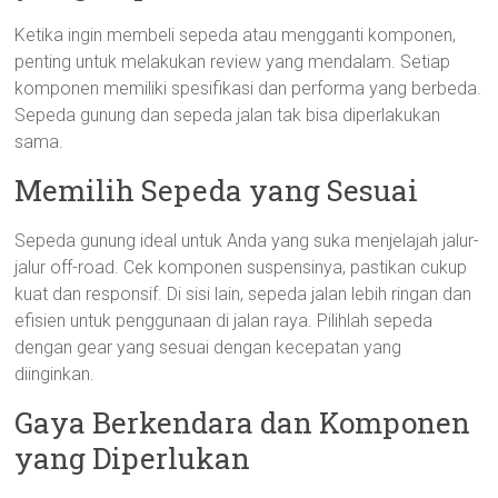
Ketika ingin membeli sepeda atau mengganti komponen,
penting untuk melakukan review yang mendalam. Setiap
komponen memiliki spesifikasi dan performa yang berbeda.
Sepeda gunung dan sepeda jalan tak bisa diperlakukan
sama.
Memilih Sepeda yang Sesuai
Sepeda gunung ideal untuk Anda yang suka menjelajah jalur-
jalur off-road. Cek komponen suspensinya, pastikan cukup
kuat dan responsif. Di sisi lain, sepeda jalan lebih ringan dan
efisien untuk penggunaan di jalan raya. Pilihlah sepeda
dengan gear yang sesuai dengan kecepatan yang
diinginkan.
Gaya Berkendara dan Komponen
yang Diperlukan