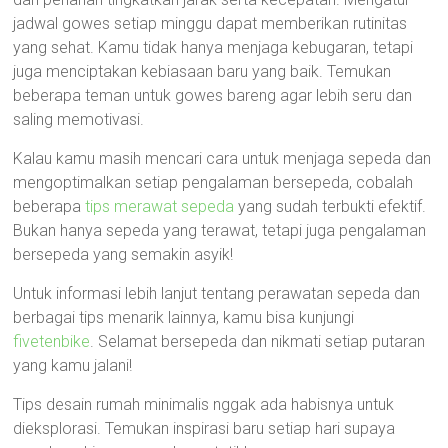
jadwal gowes setiap minggu dapat memberikan rutinitas
yang sehat. Kamu tidak hanya menjaga kebugaran, tetapi
juga menciptakan kebiasaan baru yang baik. Temukan
beberapa teman untuk gowes bareng agar lebih seru dan
saling memotivasi.
Kalau kamu masih mencari cara untuk menjaga sepeda dan
mengoptimalkan setiap pengalaman bersepeda, cobalah
beberapa
tips merawat sepeda
yang sudah terbukti efektif.
Bukan hanya sepeda yang terawat, tetapi juga pengalaman
bersepeda yang semakin asyik!
Untuk informasi lebih lanjut tentang perawatan sepeda dan
berbagai tips menarik lainnya, kamu bisa kunjungi
fivetenbike
. Selamat bersepeda dan nikmati setiap putaran
yang kamu jalani!
Tips desain rumah minimalis nggak ada habisnya untuk
dieksplorasi. Temukan inspirasi baru setiap hari supaya