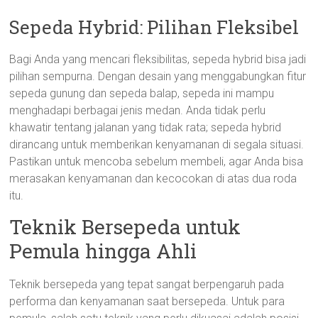
Sepeda Hybrid: Pilihan Fleksibel
Bagi Anda yang mencari fleksibilitas, sepeda hybrid bisa jadi
pilihan sempurna. Dengan desain yang menggabungkan fitur
sepeda gunung dan sepeda balap, sepeda ini mampu
menghadapi berbagai jenis medan. Anda tidak perlu
khawatir tentang jalanan yang tidak rata; sepeda hybrid
dirancang untuk memberikan kenyamanan di segala situasi.
Pastikan untuk mencoba sebelum membeli, agar Anda bisa
merasakan kenyamanan dan kecocokan di atas dua roda
itu.
Teknik Bersepeda untuk
Pemula hingga Ahli
Teknik bersepeda yang tepat sangat berpengaruh pada
performa dan kenyamanan saat bersepeda. Untuk para