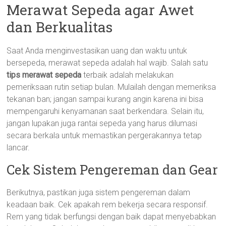
Merawat Sepeda agar Awet
dan Berkualitas
Saat Anda menginvestasikan uang dan waktu untuk
bersepeda, merawat sepeda adalah hal wajib. Salah satu
tips merawat sepeda
terbaik adalah melakukan
pemeriksaan rutin setiap bulan. Mulailah dengan memeriksa
tekanan ban; jangan sampai kurang angin karena ini bisa
mempengaruhi kenyamanan saat berkendara. Selain itu,
jangan lupakan juga rantai sepeda yang harus dilumasi
secara berkala untuk memastikan pergerakannya tetap
lancar.
Cek Sistem Pengereman dan Gear
Berikutnya, pastikan juga sistem pengereman dalam
keadaan baik. Cek apakah rem bekerja secara responsif.
Rem yang tidak berfungsi dengan baik dapat menyebabkan