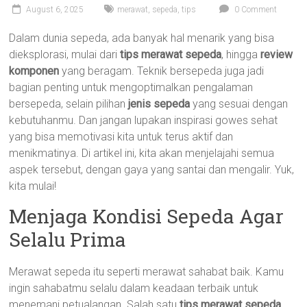
August 6, 2025
merawat
,
sepeda
,
tips
0 Comment
Dalam dunia sepeda, ada banyak hal menarik yang bisa
dieksplorasi, mulai dari
tips merawat sepeda
, hingga
review
komponen
yang beragam. Teknik bersepeda juga jadi
bagian penting untuk mengoptimalkan pengalaman
bersepeda, selain pilihan
jenis sepeda
yang sesuai dengan
kebutuhanmu. Dan jangan lupakan inspirasi gowes sehat
yang bisa memotivasi kita untuk terus aktif dan
menikmatinya. Di artikel ini, kita akan menjelajahi semua
aspek tersebut, dengan gaya yang santai dan mengalir. Yuk,
kita mulai!
Menjaga Kondisi Sepeda Agar
Selalu Prima
Merawat sepeda itu seperti merawat sahabat baik. Kamu
ingin sahabatmu selalu dalam keadaan terbaik untuk
menemani petualangan. Salah satu
tips merawat sepeda