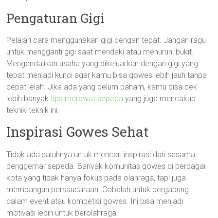
Pengaturan Gigi
Pelajari cara menggunakan gigi dengan tepat. Jangan ragu
untuk mengganti gigi saat mendaki atau menuruni bukit.
Mengendalikan usaha yang dikeluarkan dengan gigi yang
tepat menjadi kunci agar kamu bisa gowes lebih jauh tanpa
cepat lelah. Jika ada yang belum paham, kamu bisa cek
lebih banyak
tips merawat sepeda
yang juga mencakup
teknik-teknik ini.
Inspirasi Gowes Sehat
Tidak ada salahnya untuk mencari inspirasi dari sesama
penggemar sepeda. Banyak komunitas gowes di berbagai
kota yang tidak hanya fokus pada olahraga, tapi juga
membangun persaudaraan. Cobalah untuk bergabung
dalam event atau kompetisi gowes. Ini bisa menjadi
motivasi lebih untuk berolahraga.