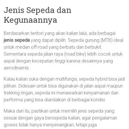
Jenis Sepeda dan
Kegunaannya
Berdasarkan teritori yang akan kalian lalui, ada berbagai
jenis sepeda
yang dapat dipilih. Sepeda gunung (MTB) ideal
untuk medan off-road yang berbatu dan berbukit.
Sementara sepeda jalan raya (road bike) lebih cocok untuk
aspal dengan kecepatan tinggi karena desainnya yang
aerodinamis.
Kalau kalian suka dengan multifungsi, sepeda hybrid bisa jadi
pilihan. Didesain untuk bisa digunakan di jalan aspal maupun
trekking ringan, sepeda ini menawarkan kenyamanan dan
performa yang bisa diandalkan di berbagai kondisi.
Maka dari itu, pastikan untuk memilih jenis sepeda yang
sesuai dengan gaya bersepeda kalian, agar pengalaman
gowes tidak hanya menyenangkan, tetapi juga