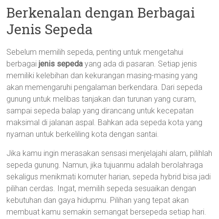
Berkenalan dengan Berbagai
Jenis Sepeda
Sebelum memilih sepeda, penting untuk mengetahui
berbagai
jenis sepeda
yang ada di pasaran. Setiap jenis
memiliki kelebihan dan kekurangan masing-masing yang
akan memengaruhi pengalaman berkendara. Dari sepeda
gunung untuk melibas tanjakan dan turunan yang curam,
sampai sepeda balap yang dirancang untuk kecepatan
maksimal di jalanan aspal. Bahkan ada sepeda kota yang
nyaman untuk berkeliling kota dengan santai.
Jika kamu ingin merasakan sensasi menjelajahi alam, pilihlah
sepeda gunung. Namun, jika tujuanmu adalah berolahraga
sekaligus menikmati komuter harian, sepeda hybrid bisa jadi
pilihan cerdas. Ingat, memilih sepeda sesuaikan dengan
kebutuhan dan gaya hidupmu. Pilihan yang tepat akan
membuat kamu semakin semangat bersepeda setiap hari.