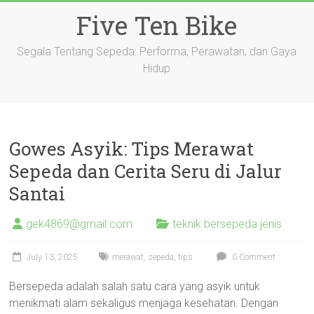
Skip
Five Ten Bike
to
content
Segala Tentang Sepeda: Performa, Perawatan, dan Gaya
Hidup
Gowes Asyik: Tips Merawat
Sepeda dan Cerita Seru di Jalur
Santai
gek4869@gmail.com
teknik bersepeda jenis
July 13, 2025
merawat
,
sepeda
,
tips
0 Comment
Bersepeda adalah salah satu cara yang asyik untuk
menikmati alam sekaligus menjaga kesehatan. Dengan