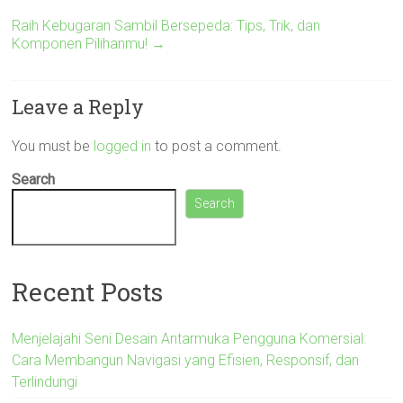
Raih Kebugaran Sambil Bersepeda: Tips, Trik, dan
Komponen Pilihanmu!
→
Leave a Reply
You must be
logged in
to post a comment.
Search
Search
Recent Posts
Menjelajahi Seni Desain Antarmuka Pengguna Komersial:
Cara Membangun Navigasi yang Efisien, Responsif, dan
Terlindungi