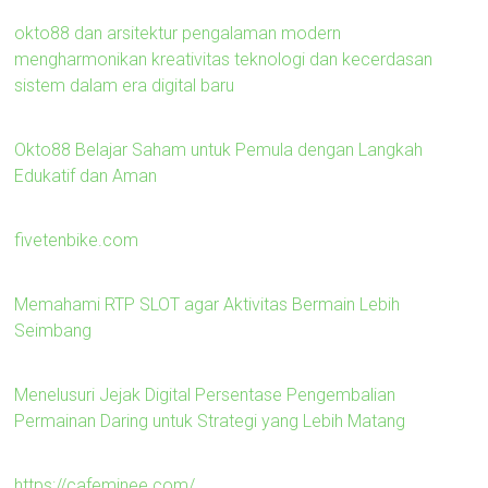
okto88 dan arsitektur pengalaman modern
mengharmonikan kreativitas teknologi dan kecerdasan
sistem dalam era digital baru
Okto88 Belajar Saham untuk Pemula dengan Langkah
Edukatif dan Aman
fivetenbike.com
Memahami RTP SLOT agar Aktivitas Bermain Lebih
Seimbang
Menelusuri Jejak Digital Persentase Pengembalian
Permainan Daring untuk Strategi yang Lebih Matang
https://cafeminee.com/