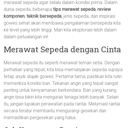
merawat sepeda agar selalu dalam kondisi prima. Dalam
dunia sepeda, beberapa
tips merawat sepeda
,
review
komponen
,
teknik bersepeda
, jenis sepeda, dan inspirasi
gowes sehat akan membawa pengalaman bersepeda kita
ke level yang lebih tinggi. Mari kita eksplorasi lebih dalam
dalam petualangan ini!
Merawat Sepeda dengan Cinta
Merawat sepeda itu seperti merawat teman setia. Dengan
perhatian yang tepat, kita bisa memanjakan sepeda supaya
tetap asyik diajak gowes. Pertama-tama, pastikan kita rutin
memeriksa kondisi ban. Tekanan angin yang tepat sangat
penting untuk kenyamanan berkendara. Ban yang kurang
angin bisa bikin kita menguras tenaga lebih banyak. Selain
itu, jangan lupakan perawatan pada rantai. Melumasi rantai
secara teratur membantu mengurangi gesekan dan
memastikan pergesekan yang halus.