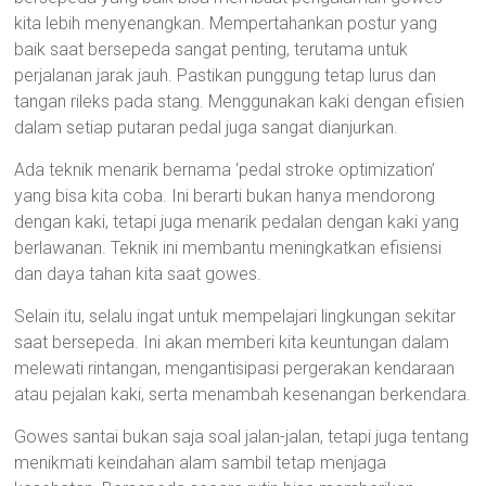
kita lebih menyenangkan. Mempertahankan postur yang
baik saat bersepeda sangat penting, terutama untuk
perjalanan jarak jauh. Pastikan punggung tetap lurus dan
tangan rileks pada stang. Menggunakan kaki dengan efisien
dalam setiap putaran pedal juga sangat dianjurkan.
Ada teknik menarik bernama ‘pedal stroke optimization’
yang bisa kita coba. Ini berarti bukan hanya mendorong
dengan kaki, tetapi juga menarik pedalan dengan kaki yang
berlawanan. Teknik ini membantu meningkatkan efisiensi
dan daya tahan kita saat gowes.
Selain itu, selalu ingat untuk mempelajari lingkungan sekitar
saat bersepeda. Ini akan memberi kita keuntungan dalam
melewati rintangan, mengantisipasi pergerakan kendaraan
atau pejalan kaki, serta menambah kesenangan berkendara.
Gowes santai bukan saja soal jalan-jalan, tetapi juga tentang
menikmati keindahan alam sambil tetap menjaga