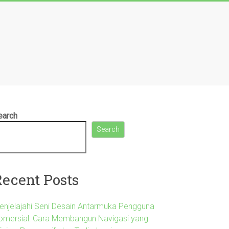
earch
Search
Recent Posts
enjelajahi Seni Desain Antarmuka Pengguna
omersial: Cara Membangun Navigasi yang