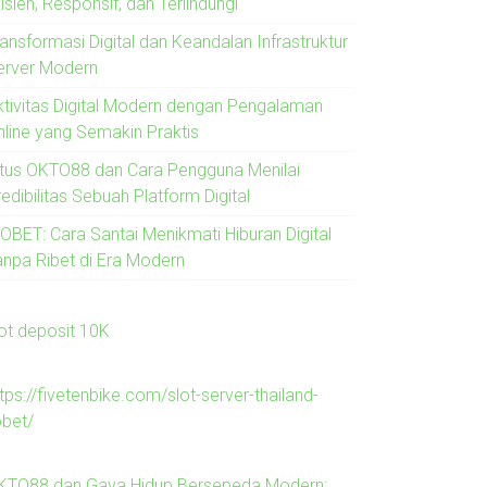
isien, Responsif, dan Terlindungi
ansformasi Digital dan Keandalan Infrastruktur
erver Modern
ktivitas Digital Modern dengan Pengalaman
nline yang Semakin Praktis
itus OKTO88 dan Cara Pengguna Menilai
edibilitas Sebuah Platform Digital
JOBET: Cara Santai Menikmati Hiburan Digital
anpa Ribet di Era Modern
lot deposit 10K
tps://fivetenbike.com/slot-server-thailand-
obet/
KTO88 dan Gaya Hidup Bersepeda Modern: