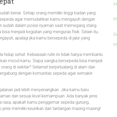
epat
y
udah benar. Setiap orang memiliki tinggi badan yang
h
del sepeda agar memudahkan kamu mengayuh dengan
g dan sudah dalam posisi nyaman saat memegang stang.
 bisa menjadi kegiatan yang menguras fisik. Selain itu,
D
ayuh, apalagi jika kamu bersepeda di jalur yang
h
la hidup sehat. Kebiasaan rutin ini tidak hanya membantu
katkan mood kamu. Siapa sangka bersepeda bisa menjadi
 orang di sekitar? Selamat berpetualang di alam dan
 bergabung dengan komunitas sepeda agar semakin
lanan jadi lebih menyenangkan. Jika kamu baru
ang aman dan sesuai level kemampuan. Ada banyak jenis
ita rasa, apakah kamu penggemar sepeda gunung,
p jenis memiliki keunikan dan tantangan masing-masing!