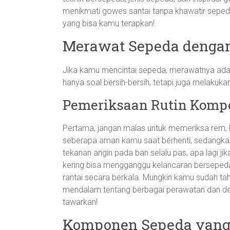
menikmati gowes santai tanpa khawatir sepeda t
yang bisa kamu terapkan!
Merawat Sepeda dengan
Jika kamu mencintai sepeda, merawatnya adal
hanya soal bersih-bersih, tetapi juga melakuka
Pemeriksaan Rutin Komp
Pertama, jangan malas untuk memeriksa rem, 
seberapa aman kamu saat berhenti, sedangkan
tekanan angin pada ban selalu pas, apa lagi jik
kering bisa mengganggu kelancaran bersepeda
rantai secara berkala. Mungkin kamu sudah tahu,
mendalam tentang berbagai perawatan dan det
tawarkan!
Komponen Sepeda yang 