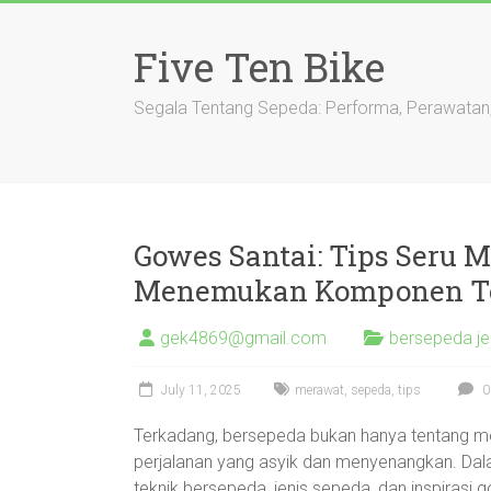
Skip
to
Five Ten Bike
content
Segala Tentang Sepeda: Performa, Perawatan
Gowes Santai: Tips Seru 
Menemukan Komponen Te
gek4869@gmail.com
bersepeda je
July 11, 2025
merawat
,
sepeda
,
tips
0
Terkadang, bersepeda bukan hanya tentang men
perjalanan yang asyik dan menyenangkan. Dala
teknik bersepeda, jenis sepeda, dan inspirasi 