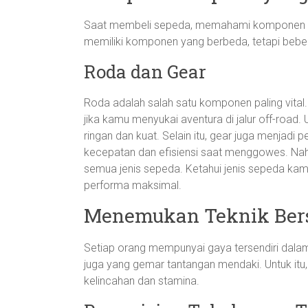
Saat membeli sepeda, memahami komponen ada
memiliki komponen yang berbeda, tetapi bebe
Roda dan Gear
Roda adalah salah satu komponen paling vital.
jika kamu menyukai aventura di jalur off-road.
ringan dan kuat. Selain itu, gear juga menjadi 
kecepatan dan efisiensi saat menggowes. Nah
semua jenis sepeda. Ketahui jenis sepeda kam
performa maksimal.
Menemukan Teknik Bers
Setiap orang mempunyai gaya tersendiri dalam 
juga yang gemar tantangan mendaki. Untuk it
kelincahan dan stamina.