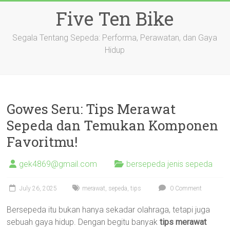
Skip
Five Ten Bike
to
content
Segala Tentang Sepeda: Performa, Perawatan, dan Gaya
Hidup
Gowes Seru: Tips Merawat
Sepeda dan Temukan Komponen
Favoritmu!
gek4869@gmail.com
bersepeda jenis sepeda
July 26, 2025
merawat
,
sepeda
,
tips
0 Comment
Bersepeda itu bukan hanya sekadar olahraga, tetapi juga
sebuah gaya hidup. Dengan begitu banyak
tips merawat