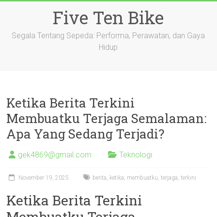
Skip
Five Ten Bike
to
content
Segala Tentang Sepeda: Performa, Perawatan, dan Gaya
Hidup
Ketika Berita Terkini
Membuatku Terjaga Semalaman:
Apa Yang Sedang Terjadi?
gek4869@gmail.com
Teknologi
November 19, 2025
berita
,
ketika
,
membuatku
,
terjaga
,
terkini
Ketika Berita Terkini
Membuatku Terjaga