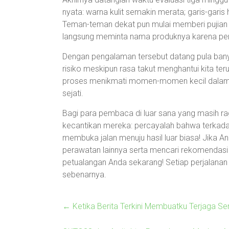
nyata: warna kulit semakin merata; garis-garis h
Teman-teman dekat pun mulai memberi pujian a
langsung meminta nama produknya karena pen
Dengan pengalaman tersebut datang pula bany
risiko meskipun rasa takut menghantui kita ter
proses menikmati momen-momen kecil dalam p
sejati.
Bagi para pembaca di luar sana yang masih ra
kecantikan mereka: percayalah bahwa terkad
membuka jalan menuju hasil luar biasa! Jika A
perawatan lainnya serta mencari rekomendasi t
petualangan Anda sekarang! Setiap perjalanan 
sebenarnya.
←
Ketika Berita Terkini Membuatku Terjaga S