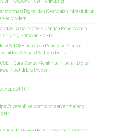
isien, Responsif, dan Terlindungi
ansformasi Digital dan Keandalan Infrastruktur
erver Modern
ktivitas Digital Modern dengan Pengalaman
nline yang Semakin Praktis
itus OKTO88 dan Cara Pengguna Menilai
edibilitas Sebuah Platform Digital
JOBET: Cara Santai Menikmati Hiburan Digital
anpa Ribet di Era Modern
lot deposit 10K
tps://fivetenbike.com/slot-server-thailand-
obet/
KTO88 dan Gaya Hidup Bersepeda Modern: