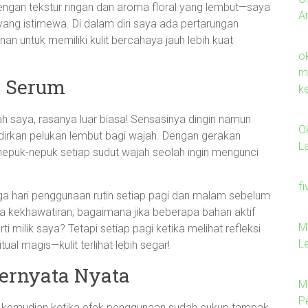
ngan tekstur ringan dan aroma floral yang lembut—saya
A
ng istimewa. Di dalam diri saya ada pertarungan
n untuk memiliki kulit bercahaya jauh lebih kuat
o
m
n Serum
k
 saya, rasanya luar biasa! Sensasinya dingin namun
O
irkan pelukan lembut bagi wajah. Dengan gerakan
L
epuk-nepuk setiap sudut wajah seolah ingin mengunci
f
tiga hari penggunaan rutin setiap pagi dan malam sebelum
in ada kekhawatiran; bagaimana jika beberapa bahan aktif
M
ti milik saya? Tetapi setiap pagi ketika melihat refleksi
L
tual magis—kulit terlihat lebih segar!
Ternyata Nyata
M
P
gu kemudian ketika efek penggunaan sudah cukup tampak