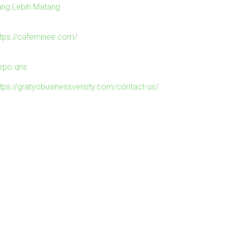
ang Lebih Matang
ttps://cafeminee.com/
epo qris
ttps://gratyobusinessversity.com/contact-us/