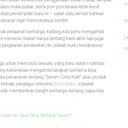
y
alus mulai pudar; serta pori-pori terasa lebih kecil!
tas penampilan baru ini – salah satu teman bahkan
asaran ingin mencobanya sendiri!
h
ak pelajaran berharga: kadang kita perlu mengambil
D
us-menerus; bukan hanya tentang hasil akhir tapi juga
erjalanan perawatan diri adalah kunci kesuksesan
h
gu untuk mencoba sesuatu yang baru dalam rutinitas
ang keberanian mengambil langkah pertama bisa
nda penasaran tentang “Serum Cinta Kulit” atau produk
erbaik sekaligus referensi
fivetenbike
, mulailah
unik memberikan insight berharga tentang siapa kita
emalaman: Apa Yang Sedang Terjadi?