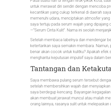
Pada suatu hari di tengah hiruk-pikuk kota, sa
untuk merawat diri sendiri dengan mencoba pro
kecantikan yang cukup terkenal di daerah sa
memenuhi udara, menciptakan atmosfer yang
saya tertuju pada serum wajah yang dipajang
—“Serum Cinta Kulit”. Nama ini seolah menjanji
Setelah membaca labelnya dan mendengar beber
ketertarikan saya semakin membara. Namun, pik
benar akan cocok untuk kulitku? Apakah efek s
menghantui keputusan impulsif saya dalam ber
Tantangan dan Ketakut
Saya membawa pulang serum tersebut dengan 
setelah membersihkan wajah dan menyiapkan s
saya berdegup kencang. Bayangan kegagalan m
akan membuat jerawat muncul atau malah mempe
orang lainnya, rasanya sulit untuk melepaskan d