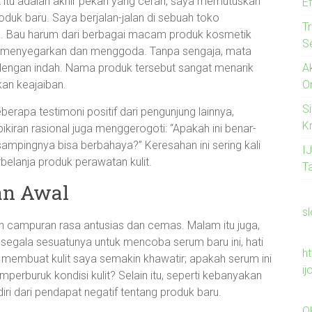
at itu adalah akhir pekan yang cerah, saya memutuskan
Ef
duk baru. Saya berjalan-jalan di sebuah toko
Tr
ya. Bau harum dari berbagai macam produk kosmetik
S
 menyegarkan dan menggoda. Tanpa sengaja, mata
A
 dengan indah. Nama produk tersebut sangat menarik
O
kan keajaiban.
S
apa testimoni positif dari pengunjung lainnya,
Kr
iran rasional juga menggerogoti: “Apakah ini benar-
ampingnya bisa berbahaya?” Keresahan ini sering kali
I
belanja produk perawatan kulit.
T
an Awal
s
campuran rasa antusias dan cemas. Malam itu juga,
egala sesuatunya untuk mencoba serum baru ini, hati
ht
embuat kulit saya semakin khawatir; apakah serum ini
ij
rburuk kondisi kulit? Selain itu, seperti kebanyakan
iri dari pendapat negatif tentang produk baru.
O