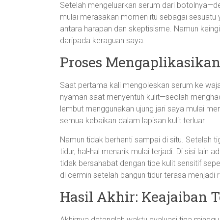
Setelah mengeluarkan serum dari botolnya—de
mulai merasakan momen itu sebagai sesuatu ya
antara harapan dan skeptisisme. Namun keingina
daripada keraguan saya.
Proses Mengaplikasika
Saat pertama kali mengoleskan serum ke wajah
nyaman saat menyentuh kulit—seolah menghad
lembut menggunakan ujung jari saya mulai men
semua kebaikan dalam lapisan kulit terluar.
Namun tidak berhenti sampai di situ. Setelah 
tidur, hal-hal menarik mulai terjadi. Di sisi la
tidak bersahabat dengan tipe kulit sensitif seper
di cermin setelah bangun tidur terasa menjadi ri
Hasil Akhir: Keajaiban 
Akhirnya datanglah waktu evaluasi tiga ming