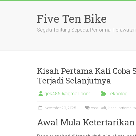
Skip
to
Five Ten Bike
content
Segala Tentang Sepeda: Performa, Perawatan
Kisah Pertama Kali Coba
Terjadi Selanjutnya
gek4869@gmail.com
Teknologi
November 20, 2025
coba
,
kali
,
kisah
,
pertama
,
s
Awal Mula Ketertarikan