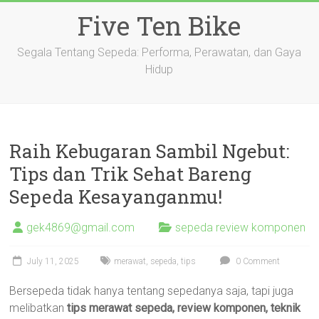
Skip
Five Ten Bike
to
content
Segala Tentang Sepeda: Performa, Perawatan, dan Gaya
Hidup
Raih Kebugaran Sambil Ngebut:
Tips dan Trik Sehat Bareng
Sepeda Kesayanganmu!
gek4869@gmail.com
sepeda review komponen
July 11, 2025
merawat
,
sepeda
,
tips
0 Comment
Bersepeda tidak hanya tentang sepedanya saja, tapi juga
melibatkan
tips merawat sepeda, review komponen, teknik