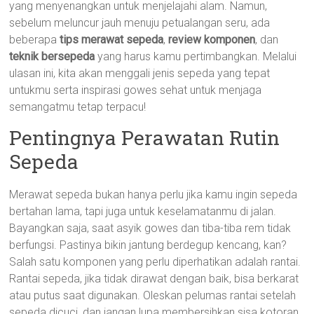
yang menyenangkan untuk menjelajahi alam. Namun,
sebelum meluncur jauh menuju petualangan seru, ada
beberapa
tips merawat sepeda
,
review komponen
, dan
teknik bersepeda
yang harus kamu pertimbangkan. Melalui
ulasan ini, kita akan menggali jenis sepeda yang tepat
untukmu serta inspirasi gowes sehat untuk menjaga
semangatmu tetap terpacu!
Pentingnya Perawatan Rutin
Sepeda
Merawat sepeda bukan hanya perlu jika kamu ingin sepeda
bertahan lama, tapi juga untuk keselamatanmu di jalan.
Bayangkan saja, saat asyik gowes dan tiba-tiba rem tidak
berfungsi. Pastinya bikin jantung berdegup kencang, kan?
Salah satu komponen yang perlu diperhatikan adalah rantai.
Rantai sepeda, jika tidak dirawat dengan baik, bisa berkarat
atau putus saat digunakan. Oleskan pelumas rantai setelah
sepeda dicuci, dan jangan lupa membersihkan sisa kotoran