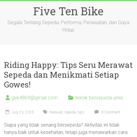
Skip
Five Ten Bike
to
content
Segala Tentang Sepeda: Performa, Perawatan, dan Gaya
Hidup
Riding Happy: Tips Seru Merawat
Sepeda dan Menikmati Setiap
Gowes!
gek4869@gmail.com
teknik bersepeda jenis
July 23, 2025
merawat
,
sepeda
,
tips
0 Comment
Siapa yang tidak senang bersepeda? Aktivitas ini tidak
hanya baik untuk kesehatan, tetapi juga menawarkan cara