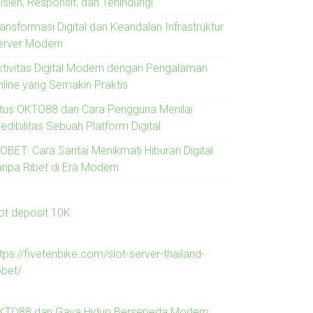
isien, Responsif, dan Terlindungi
ansformasi Digital dan Keandalan Infrastruktur
erver Modern
ktivitas Digital Modern dengan Pengalaman
nline yang Semakin Praktis
itus OKTO88 dan Cara Pengguna Menilai
edibilitas Sebuah Platform Digital
JOBET: Cara Santai Menikmati Hiburan Digital
anpa Ribet di Era Modern
lot deposit 10K
tps://fivetenbike.com/slot-server-thailand-
obet/
KTO88 dan Gaya Hidup Bersepeda Modern: