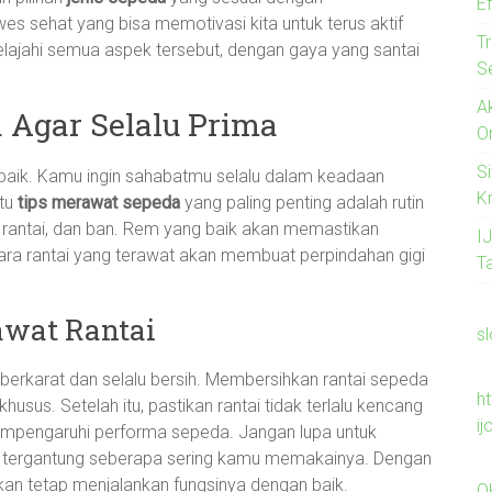
Ef
es sehat yang bisa memotivasi kita untuk terus aktif
Tr
njelajahi semua aspek tersebut, dengan gaya yang santai
S
A
 Agar Selalu Prima
O
S
baik. Kamu ingin sahabatmu selalu dalam keadaan
Kr
atu
tips merawat sepeda
yang paling penting adalah rutin
 rantai, dan ban. Rem yang baik akan memastikan
I
ara rantai yang terawat akan membuat perpindahan gigi
T
awat Rantai
s
berkarat dan selalu bersih. Membersihkan rantai sepeda
ht
sus. Setelah itu, pastikan rantai tidak terlalu kencang
ij
mempengaruhi performa sepeda. Jangan lupa untuk
li, tergantung seberapa sering kamu memakainya. Dengan
kan tetap menjalankan fungsinya dengan baik.
O