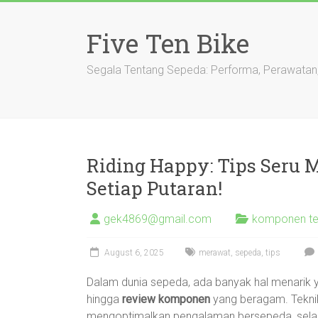
Skip
to
Five Ten Bike
content
Segala Tentang Sepeda: Performa, Perawatan
Riding Happy: Tips Seru
Setiap Putaran!
gek4869@gmail.com
komponen te
August 6, 2025
merawat
,
sepeda
,
tips
Dalam dunia sepeda, ada banyak hal menarik ya
hingga
review komponen
yang beragam. Teknik
mengoptimalkan pengalaman bersepeda, selai