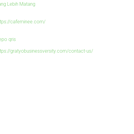
ang Lebih Matang
ttps://cafeminee.com/
epo qris
ttps://gratyobusinessversity.com/contact-us/