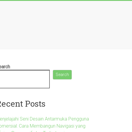
earch
Search
Recent Posts
enjelajahi Seni Desain Antarmuka Pengguna
omersial: Cara Membangun Navigasi yang