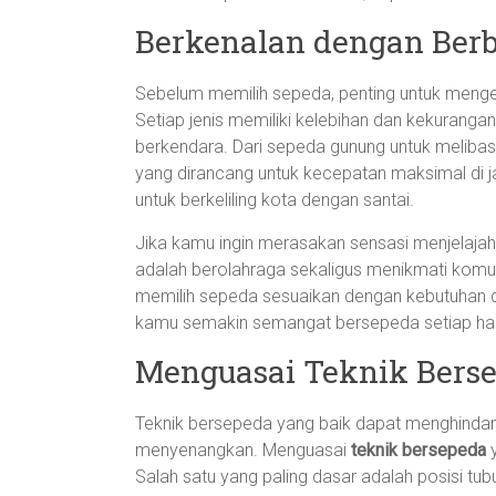
Berkenalan dengan Berb
Sebelum memilih sepeda, penting untuk menge
Setiap jenis memiliki kelebihan dan kekuran
berkendara. Dari sepeda gunung untuk meliba
yang dirancang untuk kecepatan maksimal di 
untuk berkeliling kota dengan santai.
Jika kamu ingin merasakan sensasi menjelajahi
adalah berolahraga sekaligus menikmati komuter
memilih sepeda sesuaikan dengan kebutuhan 
kamu semakin semangat bersepeda setiap har
Menguasai Teknik Bers
Teknik bersepeda yang baik dapat menghindar
menyenangkan. Menguasai
teknik bersepeda
y
Salah satu yang paling dasar adalah posisi t