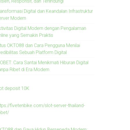
isien, Responsif, dan Terlindungi
ansformasi Digital dan Keandalan Infrastruktur
erver Modern
ktivitas Digital Modern dengan Pengalaman
nline yang Semakin Praktis
itus OKTO88 dan Cara Pengguna Menilai
edibilitas Sebuah Platform Digital
JOBET: Cara Santai Menikmati Hiburan Digital
anpa Ribet di Era Modern
lot deposit 10K
tps://fivetenbike.com/slot-server-thailand-
obet/
KTO88 dan Gaya Hidup Bersepeda Modern: