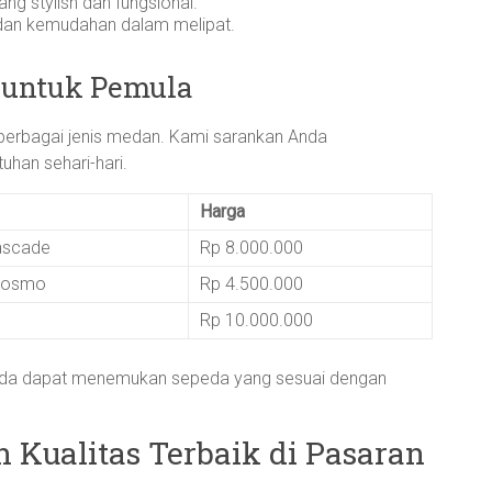
ang stylish dan fungsional.
an kemudahan dalam melipat.
 untuk Pemula
 berbagai jenis medan. Kami sarankan Anda
han sehari-hari.
Harga
ascade
Rp 8.000.000
cosmo
Rp 4.500.000
Rp 10.000.000
a Anda dapat menemukan sepeda yang sesuai dengan
Kualitas Terbaik di Pasaran