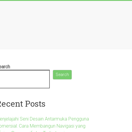
earch
Search
Recent Posts
enjelajahi Seni Desain Antarmuka Pengguna
omersial: Cara Membangun Navigasi yang