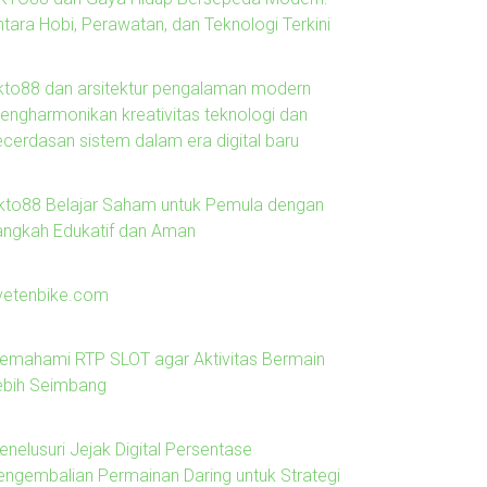
ntara Hobi, Perawatan, dan Teknologi Terkini
kto88 dan arsitektur pengalaman modern
engharmonikan kreativitas teknologi dan
ecerdasan sistem dalam era digital baru
kto88 Belajar Saham untuk Pemula dengan
angkah Edukatif dan Aman
ivetenbike.com
emahami RTP SLOT agar Aktivitas Bermain
ebih Seimbang
enelusuri Jejak Digital Persentase
engembalian Permainan Daring untuk Strategi