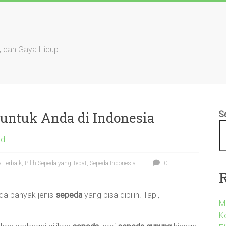
, dan Gaya Hidup
untuk Anda di Indonesia
S
ed
 Terbaik
,
Pilih Sepeda yang Tepat
,
Sepeda Indonesia
0
da banyak jenis
sepeda
yang bisa dipilih. Tapi,
M
K