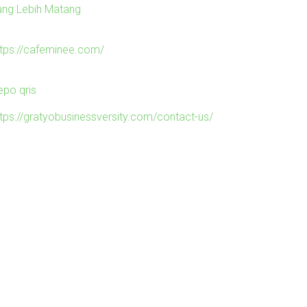
ang Lebih Matang
ttps://cafeminee.com/
epo qris
ttps://gratyobusinessversity.com/contact-us/