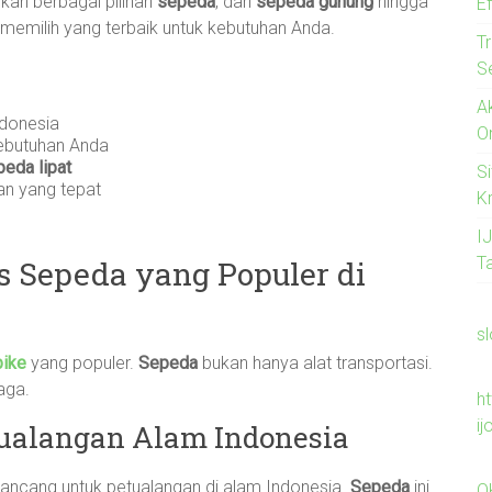
kan berbagai pilihan
sepeda
, dari
sepeda gunung
hingga
Ef
 memilih yang terbaik untuk kebutuhan Anda.
Tr
S
A
ndonesia
O
kebutuhan Anda
eda lipat
S
n yang tepat
Kr
I
T
s Sepeda yang Populer di
s
bike
yang populer.
Sepeda
bukan hanya alat transportasi.
aga.
ht
ij
ualangan Alam Indonesia
rancang untuk petualangan di alam Indonesia.
Sepeda
ini
O