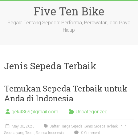
Skip
Five Ten Bike
to
content
Segala Tentang Sepeda: Performa, Perawatan, dan Gaya
Hidup
Jenis Sepeda Terbaik
Temukan Sepeda Terbaik untuk
Anda di Indonesia
gek4869@gmail.com
Uncategorized
May 30, 2025
Daftar Harga Sepeda
,
Jenis Sepeda Terbaik
,
Pilih
Sepeda yang Tepat
,
Sepeda Indonesia
0 Comment