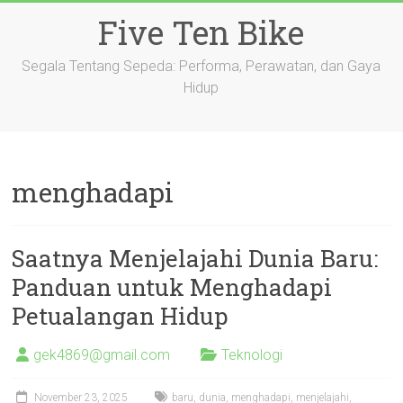
Skip
Five Ten Bike
to
content
Segala Tentang Sepeda: Performa, Perawatan, dan Gaya
Hidup
menghadapi
Saatnya Menjelajahi Dunia Baru:
Panduan untuk Menghadapi
Petualangan Hidup
gek4869@gmail.com
Teknologi
November 23, 2025
baru
,
dunia
,
menghadapi
,
menjelajahi
,