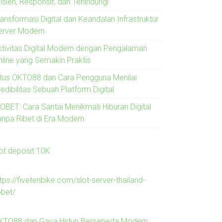
isien, Responsif, dan Terlindungi
ansformasi Digital dan Keandalan Infrastruktur
erver Modern
ktivitas Digital Modern dengan Pengalaman
nline yang Semakin Praktis
itus OKTO88 dan Cara Pengguna Menilai
edibilitas Sebuah Platform Digital
JOBET: Cara Santai Menikmati Hiburan Digital
anpa Ribet di Era Modern
lot deposit 10K
tps://fivetenbike.com/slot-server-thailand-
obet/
KTO88 dan Gaya Hidup Bersepeda Modern: