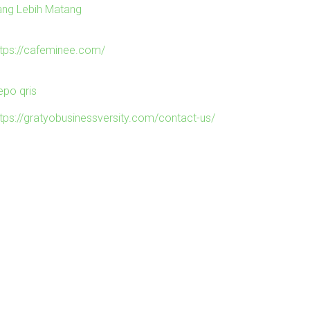
ang Lebih Matang
ttps://cafeminee.com/
epo qris
ttps://gratyobusinessversity.com/contact-us/