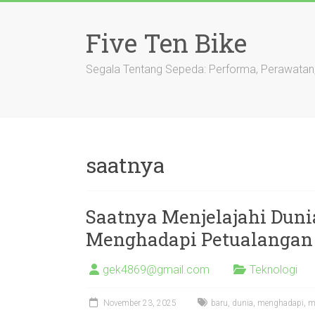
Skip
to
Five Ten Bike
content
Segala Tentang Sepeda: Performa, Perawatan
saatnya
Saatnya Menjelajahi Duni
Menghadapi Petualangan
gek4869@gmail.com
Teknologi
November 23, 2025
baru
,
dunia
,
menghadapi
,
m