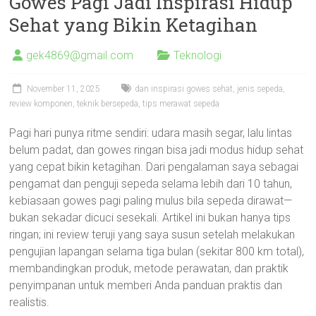
Gowes Pagi Jadi Inspirasi Hidup
Sehat yang Bikin Ketagihan
gek4869@gmail.com
Teknologi
November 11, 2025
dan inspirasi gowes sehat
,
jenis sepeda
,
review komponen
,
teknik bersepeda
,
tips merawat sepeda
Pagi hari punya ritme sendiri: udara masih segar, lalu lintas
belum padat, dan gowes ringan bisa jadi modus hidup sehat
yang cepat bikin ketagihan. Dari pengalaman saya sebagai
pengamat dan penguji sepeda selama lebih dari 10 tahun,
kebiasaan gowes pagi paling mulus bila sepeda dirawat—
bukan sekadar dicuci sesekali. Artikel ini bukan hanya tips
ringan; ini review teruji yang saya susun setelah melakukan
pengujian lapangan selama tiga bulan (sekitar 800 km total),
membandingkan produk, metode perawatan, dan praktik
penyimpanan untuk memberi Anda panduan praktis dan
realistis.