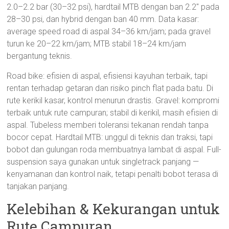
2.0–2.2 bar (30–32 psi), hardtail MTB dengan ban 2.2″ pada
28–30 psi, dan hybrid dengan ban 40 mm. Data kasar:
average speed road di aspal 34–36 km/jam; pada gravel
turun ke 20–22 km/jam; MTB stabil 18–24 km/jam
bergantung teknis.
Road bike: efisien di aspal, efisiensi kayuhan terbaik, tapi
rentan terhadap getaran dan risiko pinch flat pada batu. Di
rute kerikil kasar, kontrol menurun drastis. Gravel: kompromi
terbaik untuk rute campuran; stabil di kerikil, masih efisien di
aspal. Tubeless memberi toleransi tekanan rendah tanpa
bocor cepat. Hardtail MTB: unggul di teknis dan traksi, tapi
bobot dan gulungan roda membuatnya lambat di aspal. Full-
suspension saya gunakan untuk singletrack panjang —
kenyamanan dan kontrol naik, tetapi penalti bobot terasa di
tanjakan panjang.
Kelebihan & Kekurangan untuk
Rute Campuran