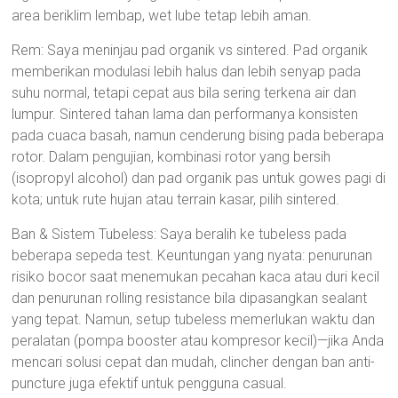
area beriklim lembap, wet lube tetap lebih aman.
Rem: Saya meninjau pad organik vs sintered. Pad organik
memberikan modulasi lebih halus dan lebih senyap pada
suhu normal, tetapi cepat aus bila sering terkena air dan
lumpur. Sintered tahan lama dan performanya konsisten
pada cuaca basah, namun cenderung bising pada beberapa
rotor. Dalam pengujian, kombinasi rotor yang bersih
(isopropyl alcohol) dan pad organik pas untuk gowes pagi di
kota; untuk rute hujan atau terrain kasar, pilih sintered.
Ban & Sistem Tubeless: Saya beralih ke tubeless pada
beberapa sepeda test. Keuntungan yang nyata: penurunan
risiko bocor saat menemukan pecahan kaca atau duri kecil
dan penurunan rolling resistance bila dipasangkan sealant
yang tepat. Namun, setup tubeless memerlukan waktu dan
peralatan (pompa booster atau kompresor kecil)—jika Anda
mencari solusi cepat dan mudah, clincher dengan ban anti-
puncture juga efektif untuk pengguna casual.