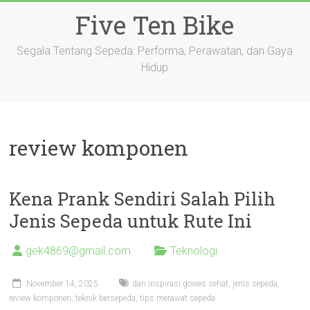
Skip
Five Ten Bike
to
content
Segala Tentang Sepeda: Performa, Perawatan, dan Gaya
Hidup
review komponen
Kena Prank Sendiri Salah Pilih
Jenis Sepeda untuk Rute Ini
gek4869@gmail.com
Teknologi
November 14, 2025
dan inspirasi gowes sehat
,
jenis sepeda
,
review komponen
,
teknik bersepeda
,
tips merawat sepeda