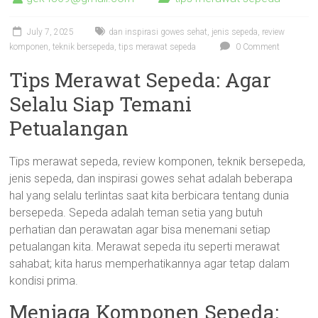
July 7, 2025
dan inspirasi gowes sehat
,
jenis sepeda
,
review
komponen
,
teknik bersepeda
,
tips merawat sepeda
0 Comment
Tips Merawat Sepeda: Agar
Selalu Siap Temani
Petualangan
Tips merawat sepeda, review komponen, teknik bersepeda,
jenis sepeda, dan inspirasi gowes sehat adalah beberapa
hal yang selalu terlintas saat kita berbicara tentang dunia
bersepeda. Sepeda adalah teman setia yang butuh
perhatian dan perawatan agar bisa menemani setiap
petualangan kita. Merawat sepeda itu seperti merawat
sahabat; kita harus memperhatikannya agar tetap dalam
kondisi prima.
Menjaga Komponen Sepeda: