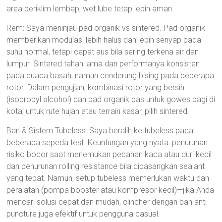
area beriklim lembap, wet lube tetap lebih aman.
Rem: Saya meninjau pad organik vs sintered. Pad organik
memberikan modulasi lebih halus dan lebih senyap pada
suhu normal, tetapi cepat aus bila sering terkena air dan
lumpur. Sintered tahan lama dan performanya konsisten
pada cuaca basah, namun cenderung bising pada beberapa
rotor. Dalam pengujian, kombinasi rotor yang bersih
(isopropyl alcohol) dan pad organik pas untuk gowes pagi di
kota; untuk rute hujan atau terrain kasar, pilih sintered.
Ban & Sistem Tubeless: Saya beralih ke tubeless pada
beberapa sepeda test. Keuntungan yang nyata: penurunan
risiko bocor saat menemukan pecahan kaca atau duri kecil
dan penurunan rolling resistance bila dipasangkan sealant
yang tepat. Namun, setup tubeless memerlukan waktu dan
peralatan (pompa booster atau kompresor kecil)—jika Anda
mencari solusi cepat dan mudah, clincher dengan ban anti-
puncture juga efektif untuk pengguna casual.