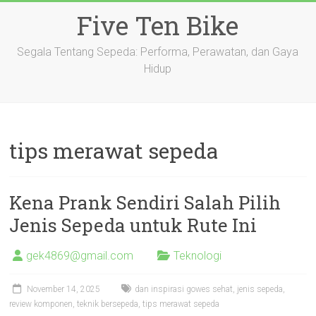
Skip
Five Ten Bike
to
content
Segala Tentang Sepeda: Performa, Perawatan, dan Gaya
Hidup
tips merawat sepeda
Kena Prank Sendiri Salah Pilih
Jenis Sepeda untuk Rute Ini
gek4869@gmail.com
Teknologi
November 14, 2025
dan inspirasi gowes sehat
,
jenis sepeda
,
review komponen
,
teknik bersepeda
,
tips merawat sepeda