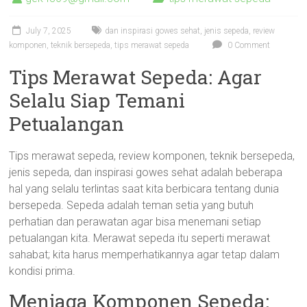
July 7, 2025
dan inspirasi gowes sehat
,
jenis sepeda
,
review
komponen
,
teknik bersepeda
,
tips merawat sepeda
0 Comment
Tips Merawat Sepeda: Agar
Selalu Siap Temani
Petualangan
Tips merawat sepeda, review komponen, teknik bersepeda,
jenis sepeda, dan inspirasi gowes sehat adalah beberapa
hal yang selalu terlintas saat kita berbicara tentang dunia
bersepeda. Sepeda adalah teman setia yang butuh
perhatian dan perawatan agar bisa menemani setiap
petualangan kita. Merawat sepeda itu seperti merawat
sahabat; kita harus memperhatikannya agar tetap dalam
kondisi prima.
Menjaga Komponen Sepeda: