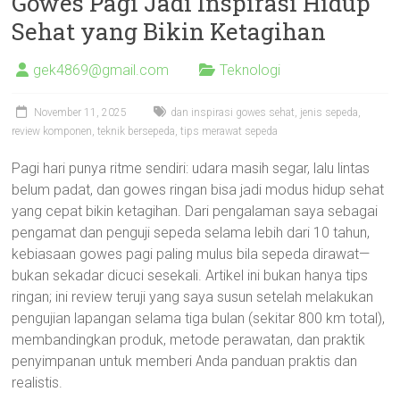
Gowes Pagi Jadi Inspirasi Hidup
Sehat yang Bikin Ketagihan
gek4869@gmail.com
Teknologi
November 11, 2025
dan inspirasi gowes sehat
,
jenis sepeda
,
review komponen
,
teknik bersepeda
,
tips merawat sepeda
Pagi hari punya ritme sendiri: udara masih segar, lalu lintas
belum padat, dan gowes ringan bisa jadi modus hidup sehat
yang cepat bikin ketagihan. Dari pengalaman saya sebagai
pengamat dan penguji sepeda selama lebih dari 10 tahun,
kebiasaan gowes pagi paling mulus bila sepeda dirawat—
bukan sekadar dicuci sesekali. Artikel ini bukan hanya tips
ringan; ini review teruji yang saya susun setelah melakukan
pengujian lapangan selama tiga bulan (sekitar 800 km total),
membandingkan produk, metode perawatan, dan praktik
penyimpanan untuk memberi Anda panduan praktis dan
realistis.