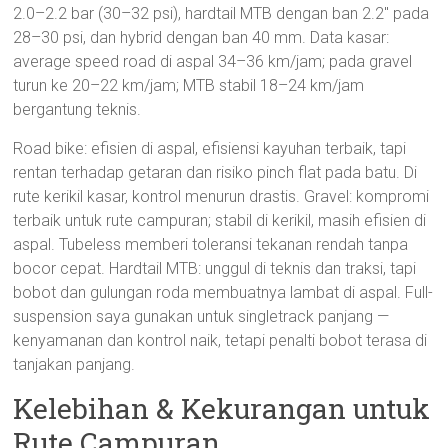
2.0–2.2 bar (30–32 psi), hardtail MTB dengan ban 2.2″ pada
28–30 psi, dan hybrid dengan ban 40 mm. Data kasar:
average speed road di aspal 34–36 km/jam; pada gravel
turun ke 20–22 km/jam; MTB stabil 18–24 km/jam
bergantung teknis.
Road bike: efisien di aspal, efisiensi kayuhan terbaik, tapi
rentan terhadap getaran dan risiko pinch flat pada batu. Di
rute kerikil kasar, kontrol menurun drastis. Gravel: kompromi
terbaik untuk rute campuran; stabil di kerikil, masih efisien di
aspal. Tubeless memberi toleransi tekanan rendah tanpa
bocor cepat. Hardtail MTB: unggul di teknis dan traksi, tapi
bobot dan gulungan roda membuatnya lambat di aspal. Full-
suspension saya gunakan untuk singletrack panjang —
kenyamanan dan kontrol naik, tetapi penalti bobot terasa di
tanjakan panjang.
Kelebihan & Kekurangan untuk
Rute Campuran